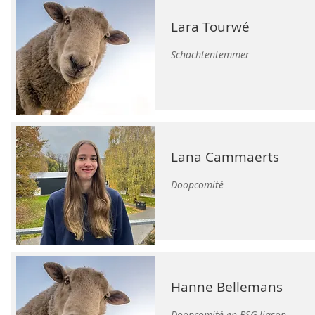
Lara Tourwé
Schachtentemmer
Lana Cammaerts
Doopcomité
Hanne Bellemans
Doopcomité en BSG-liason