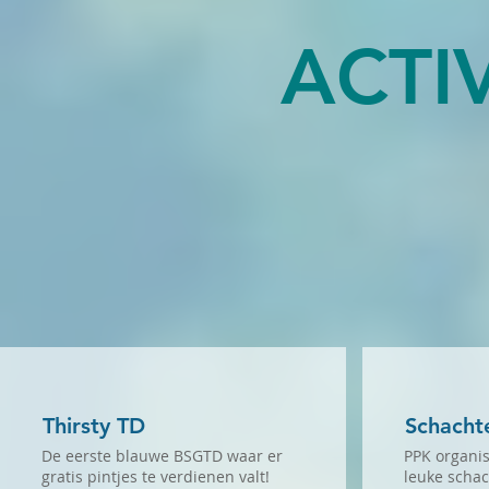
ACTI
Thirsty TD
Schachte
De eerste blauwe BSGTD waar er
PPK organis
gratis pintjes te verdienen valt!
leuke schac