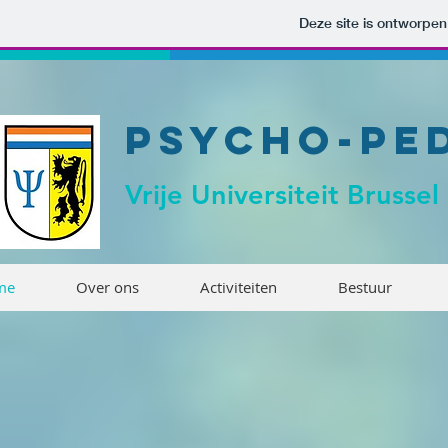
Deze site is ontworpe
PSYCHO-PE
Vrije Universiteit Brussel
me
Over ons
Activiteiten
Bestuur