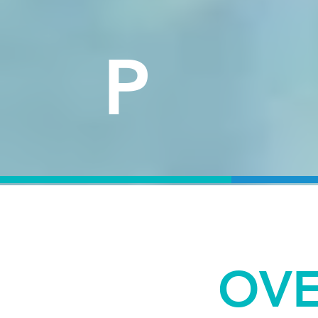
P 
OVE